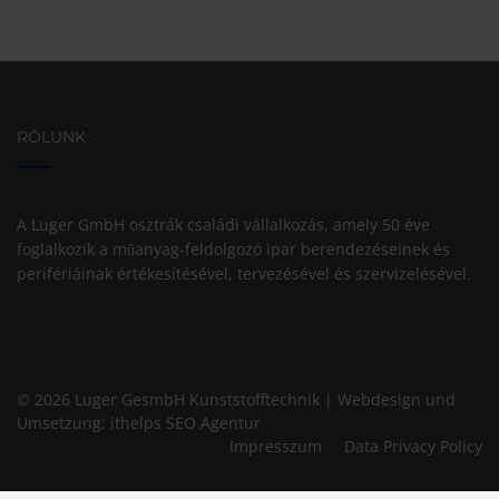
RÓLUNK
A Luger GmbH osztrák családi vállalkozás, amely 50 éve
foglalkozik a műanyag-feldolgozó ipar berendezéseinek és
perifériáinak értékesítésével, tervezésével és szervizelésével.
© 2026 Luger GesmbH Kunststofftechnik | Webdesign und
Umsetzung:
ithelps SEO Agentur
Impresszum
Data Privacy Policy