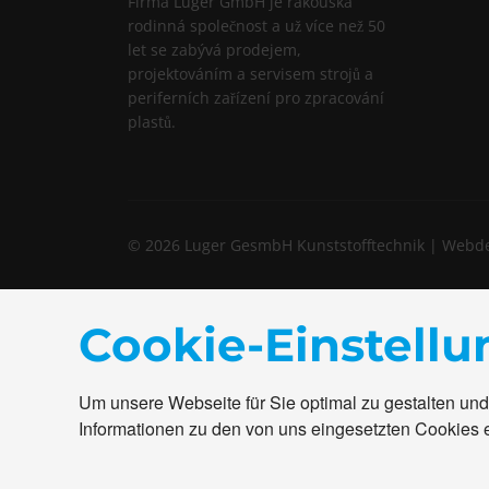
Firma Luger GmbH je rakouská
rodinná společnost a už více než 50
let se zabývá prodejem,
projektováním a servisem strojů a
periferních zařízení pro zpracování
plastů.
© 2026 Luger GesmbH Kunststofftechnik | Web
Cookie-Einstell
Um unsere Webseite für Sie optimal zu gestalten und
Informationen zu den von uns eingesetzten Cookies 